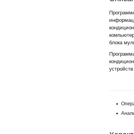
Программн
информаци
кондицион
компьютер
блока мул
Программа
кондицион
устройств
Опера
Анали