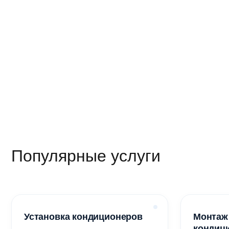
Блок распр
Потолочн
Соединит
Рефнет-р
170 000
Популярные услуги
Установка кондиционеров
Монтаж
кондиц