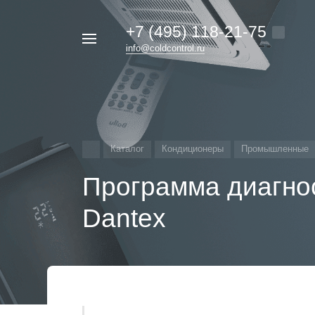
+7 (495) 118-21-75
Например,
info@coldcontrol.ru
кондиционер
Найти
везде
Дайкин
Каталог
Кондиционеры
Промышленные
Программа диагнос
Dantex