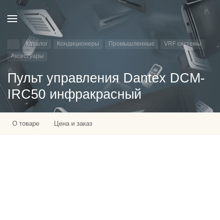
Каталог
Кондиционеры
Промышленные
VRF системы
Аксессуары
Пульт управления Dantex DCM-
IRС50 инфракрасный
О товаре
Цена и заказ