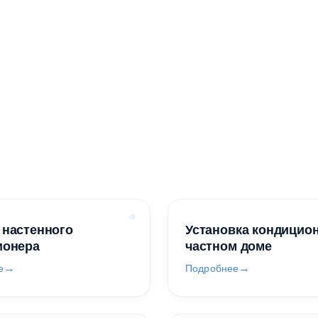
 настенного
Установка кондицио
ионера
частном доме
е
Подробнее