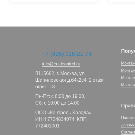
Попу
+7 (495) 118-21-75
Монтаж
info@coldcontrol.ru
Монтаж
115682,
г. Москва,
ул.
Монтаж
Шипиловская д.64к2с4, 2 этаж,
Монтаж
офис .13
Пн-Пт: с 8:00 до 19:00,
Сб: с 10:00 до 14:00
Прав
ООО «Контроль Холода»
Полити
ИНН 7724834074, КПП
данных
772401001
Соглас