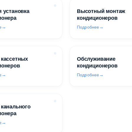
 установка
Высотный монтаж
ионера
кондиционеров
е
Подробнее
 кассетных
Обслуживание
ионеров
кондиционеров
е
Подробнее
 канального
ионера
е