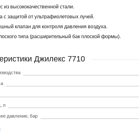
с из высококачественной стали.
а с защитой от ультрафиолетовых лучей.
шный клапан для контроля давления воздуха.
лоского типа (расширительный бак плоской формы).
еристики Джилекс 7710
изводства
са
, л
чее давление, бар
е