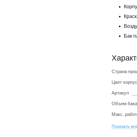
Корпу
Краск
Возду
Бак п
Характ
Страна про
Цвет корпу
Артикул
Объем бака
Макс. рабо
Показать вс