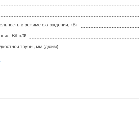
ельность в режиме охлаждения, кВт
ание, В/Гц/Ф
дкостной трубы, мм (дюйм)
е