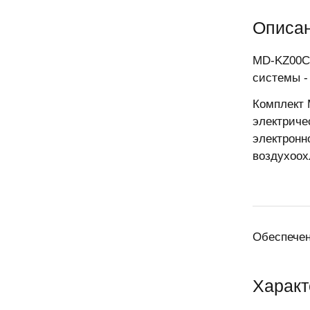
Описа
MD-KZ00C 
системы - 
Комплект 
электриче
электронн
воздухоох
Обеспечен
Характ