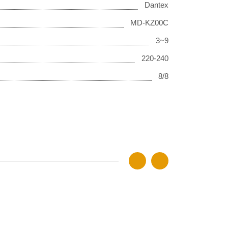
Dantex
MD-KZ00C
3~9
220-240
8/8