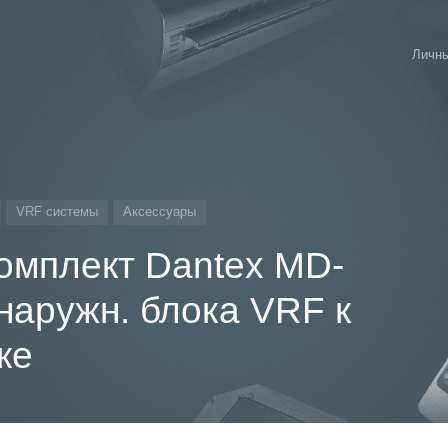
Личны
VRF системы
Аксессуары
омплект Dantex MD-
наружн. блока VRF к
ке