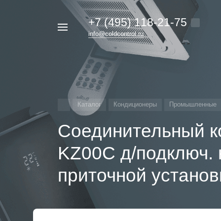
+7 (495) 118-21-75
Например,
info@coldcontrol.ru
кондиционер
Найти
везде
Дайкин
Каталог
Кондиционеры
Промышленные
Соединительный к
KZ00C д/подключ. 
приточной установ