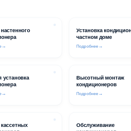
 настенного
Установка кондицио
ионера
частном доме
е
Подробнее
 установка
Высотный монтаж
ионера
кондиционеров
е
Подробнее
 кассетных
Обслуживание