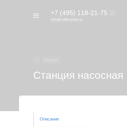
+7 (495) 118-21-75
Например,
info@coldcontrol.ru
кондиционер
Найти
везде
Дайкин
Каталог
Станция насосна
Описание