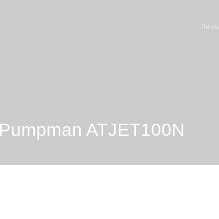
Личны
я Pumpman ATJET100N