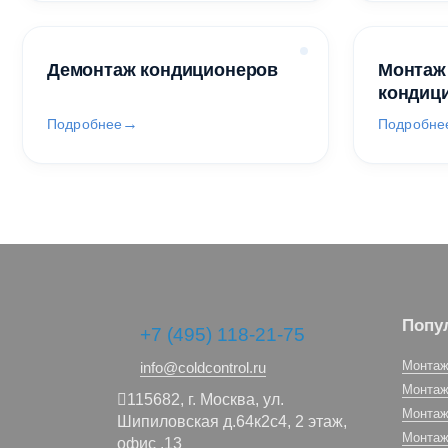
Демонтаж кондиционеров
Монтаж
кондиц
Подробнее
Подробне
Попу
+7 (495) 118-21-75
Монтаж
info@coldcontrol.ru
Монтаж
115682,
г. Москва,
ул.
Монтаж
Шипиловская д.64к2с4, 2 этаж,
Монтаж
офис .13