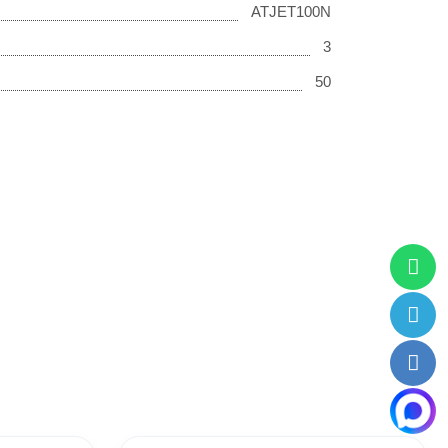
ATJET100N
3
50