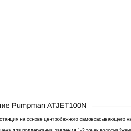
ние Pumpman ATJET100N
станция на основе центробежного самовсасывающего на
чена для поддержания давления 1-2 точек водоснабжен