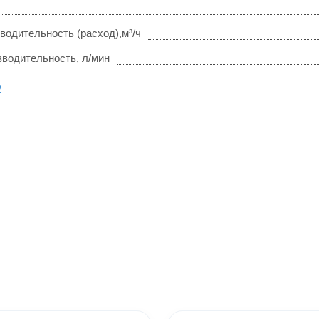
водительность (расход),м³/ч
зводительность, л/мин
е