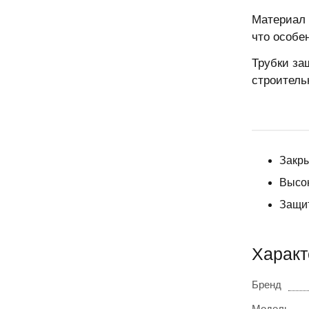
Материал 
что особе
Трубки за
строитель
Закры
Высок
Защит
Характе
Бренд
Модель