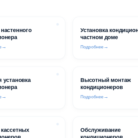
 настенного
Установка кондицио
ионера
частном доме
е
Подробнее
 установка
Высотный монтаж
ионера
кондиционеров
е
Подробнее
 кассетных
Обслуживание
ионеров
кондиционеров