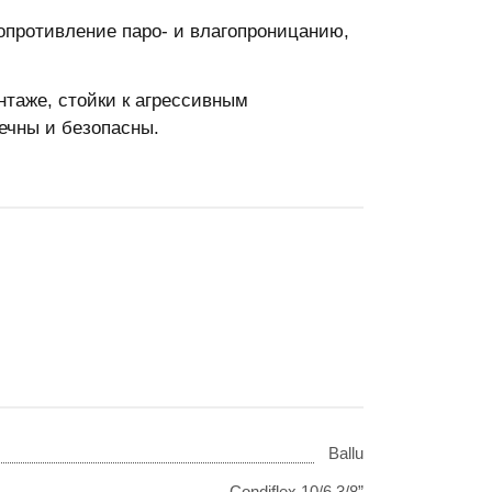
опротивление паро- и влагопроницанию,
таже, стойки к агрессивным
ечны и безопасны.
Ballu
Condiflex 10/6 3/8”