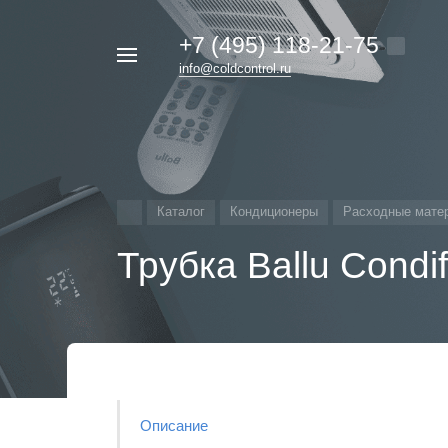
+7 (495) 118-21-75
Например,
info@coldcontrol.ru
кондиционер
Найти
везде
Дайкин
Каталог
Кондиционеры
Расходные мате
Трубка Ballu Condif
Описание