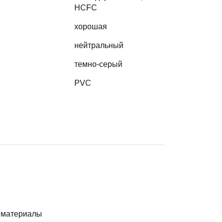
HCFC
хорошая
нейтральный
темно-серый
PVC
е материалы