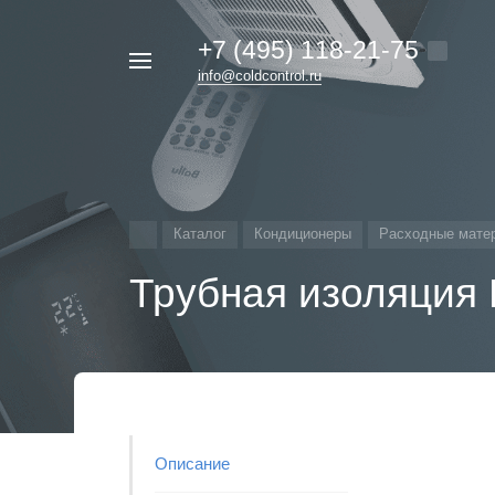
+7 (495) 118-21-75
Например,
info@coldcontrol.ru
кондиционер
Найти
везде
Дайкин
Каталог
Кондиционеры
Расходные мате
Трубная изоляция 
Описание