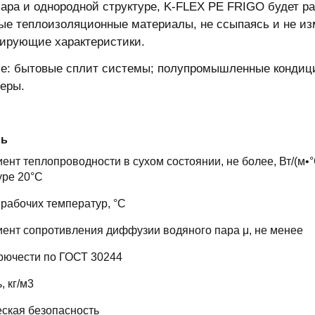
пара и однородной структуре, K-FLEX PE FRIGO будет р
ые теплоизоляционные материалы, не ссыпаясь и не из
ирующие характеристики.
е: бытовые сплит системы; полупромышленные кондици
еры.
ль
нт теплопроводности в сухом состоянии, не более, Вт/(м•°
уре 20°С
рабочих температур, °C
ент сопротивления диффузии водяного пара μ, не менее
рючести по ГОСТ 30244
, кг/м3
ская безопасность