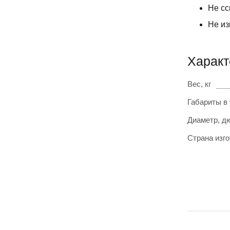
Не сс
Не из
Характ
Вес, кг
Габариты в
Диаметр, д
Страна изг