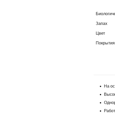
Биологиче
Запах
Цвет
Покрытия
На ос
Высо
Однор
Работ