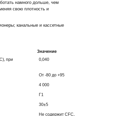
аботать намного дольше, чем
меняя свою плотность и
онеры; канальные и кассетные
Значение
C), при
0,040
От -80 до +95
4 000
Г1
30±5
Не содержит CFC,