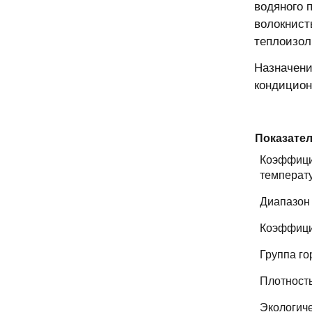
водяного 
волокнист
теплоизол
Назначени
кондицион
Показате
Коэффицие
температ
Диапазон 
Коэффици
Группа го
Плотность
Экологиче