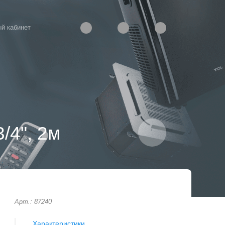
й кабинет
/4", 2м
Арт.: 87240
Характеристики