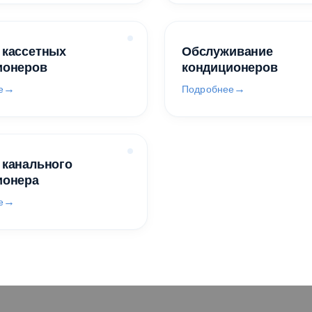
 кассетных
Обслуживание
ионеров
кондиционеров
е
Подробнее
 канального
ионера
е