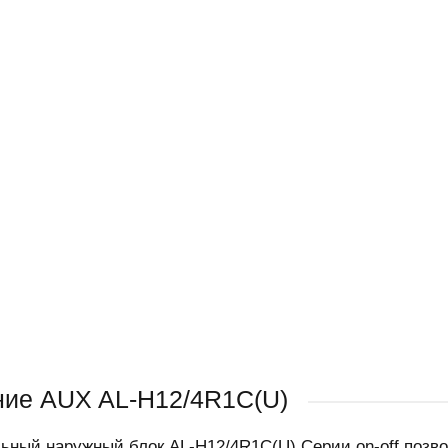
ие AUX AL-H12/4R1C(U)
ьный наружный блок AL-H12/4R1С(U) Серии on-off поз