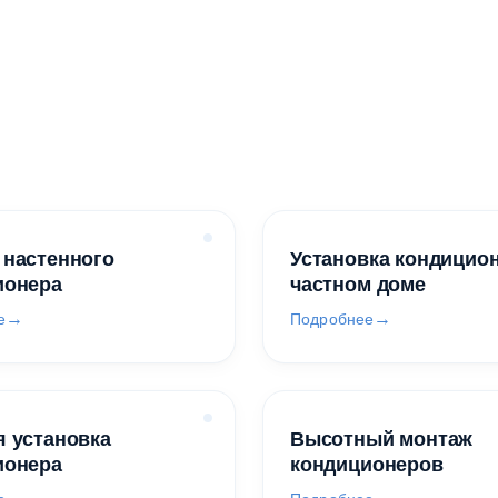
 настенного
Установка кондицио
ионера
частном доме
е
Подробнее
 установка
Высотный монтаж
ионера
кондиционеров