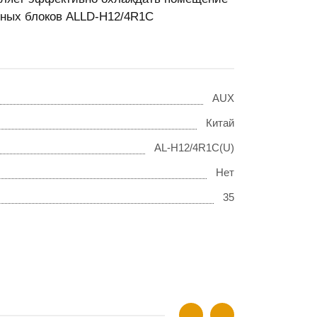
ьных блоков ALLD-H12/4R1С
AUX
Китай
AL-H12/4R1C(U)
Нет
35