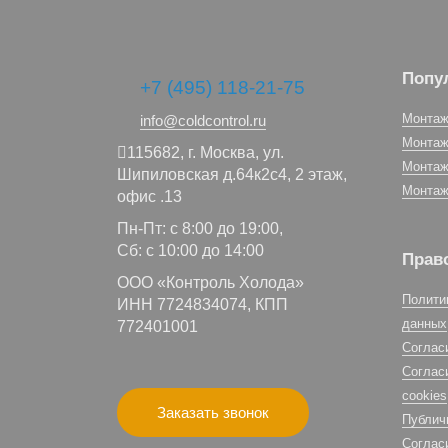
Попу
+7 (495) 118-21-75
Монтаж
info@coldcontrol.ru
Монтаж
115682,
г. Москва,
ул.
Монтаж
Шипиловская д.64к2с4, 2 этаж,
Монтаж
офис .13
Пн-Пт: с 8:00 до 19:00,
Сб: с 10:00 до 14:00
Прав
ООО «Контроль Холода»
Полити
ИНН 7724834074, КПП
данных
772401001
Соглас
Соглас
cookies
Заказать звонок
Публич
Соглас