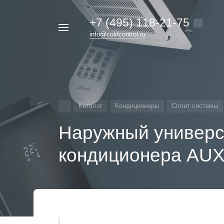
+7 (495) 118-21-75
Например,
info@coldcontrol.ru
кондиционер
Найти
везде
Дайкин
Каталог
Кондиционеры
Сплит системы
Наружный универс
кондиционера AUX