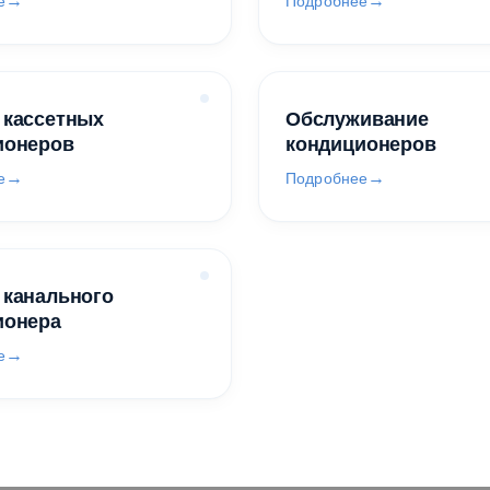
е
Подробнее
 кассетных
Обслуживание
ионеров
кондиционеров
е
Подробнее
 канального
ионера
е