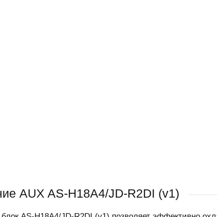
ие AUX AS-H18A4/JD-R2DI (v1)
блок AS-H18A4/JD-R2DI (v1) позволяет эффективно охл