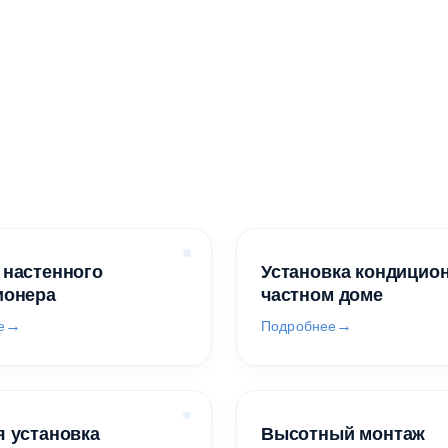
 настенного
Установка кондицио
ионера
частном доме
е
Подробнее
 установка
Высотный монтаж