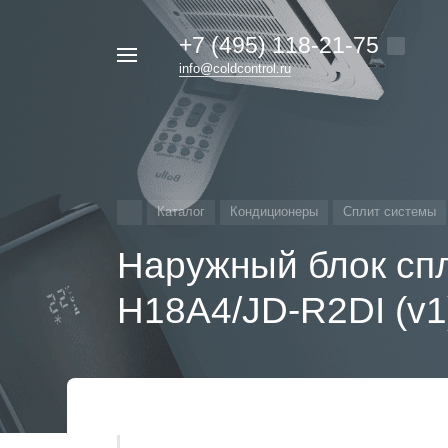
+7 (495) 118-21-75
Например,
info@coldcontrol.ru
кондиционер
Найти
везде
Дайкин
Каталог
Кондиционеры
Сплит системы
Наружный блок сп
H18A4/JD-R2DI (v1