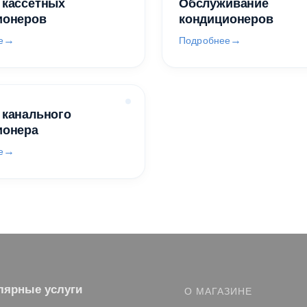
 кассетных
Обслуживание
ионеров
кондиционеров
е
Подробнее
 канального
ионера
е
лярные услуги
О МАГАЗИНЕ