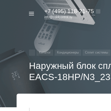
+7 (495) 118-21-75
Например,
info@coldcontrol.ru
кондиционер
Найти
везде
Дайкин
Каталог
Кондиционеры
Сплит системы
Наружный блок спл
EACS-18HP/N3_23