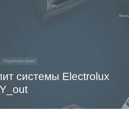
Личны
Отдельные блоки
ит системы Electrolux
Y_out