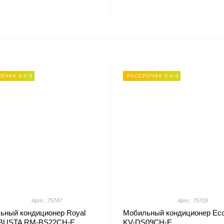
ОЧКА 0-0-6
РАССРОЧКА 0-0-6
Арт.: 75747
Арт.: 75728
ьный кондиционер Royal
Мобильный кондиционер Eco
 BUSTA RM-BS22CH-E
KV-DS09CH-E