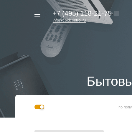
+7 (495) 118-21-75
Например,
info@coldcontrol.ru
кондиционер
Найти
везде
Дайкин
Бытовы
по поп