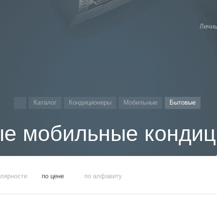
Личны
Каталог
Кондиционеры
Мобильные
Бытовые
е мобильные конди
улярности
по цене
по алфавиту