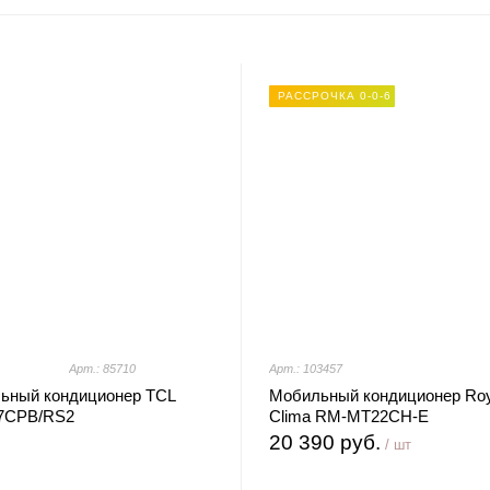
РАССРОЧКА 0-0-6
Арт.: 85710
Арт.: 103457
ьный кондиционер TCL
Мобильный кондиционер Roy
7CPB/RS2
Clima RM-MT22CH-E
20 390 руб.
/ шт