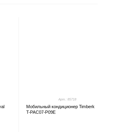
Арт.: 85718
al
Мобильный кондиционер Timberk
T-PAC07-P09E