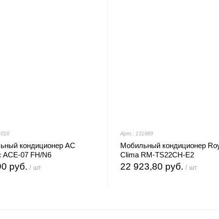
1016
Арт.: 131989
ьный кондиционер AC
Мобильный кондиционер Roy
ic ACE-07 FH/N6
Clima RM-TS22CH-E2
90 руб.
22 923,80 руб.
/ шт
/ шт