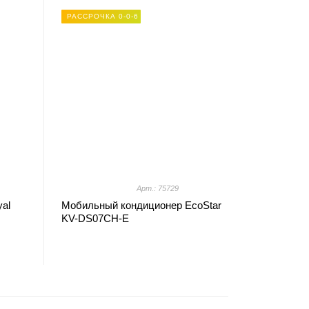
РАССРОЧКА 0-0-6
Арт.: 75729
al
Мобильный кондиционер EcoStar
KV-DS07CH-E