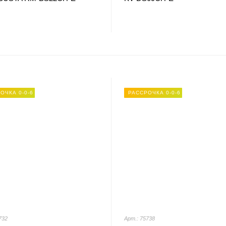
ОЧКА 0-0-6
РАССРОЧКА 0-0-6
732
Арт.: 75738