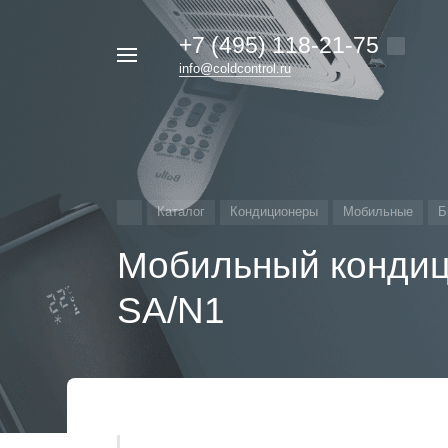
+7 (495) 118-21-75
Например,
info@coldcontrol.ru
кондиционер
Найти
везде
Дайкин
Каталог
Кондиционеры
Мобильные
Б
Мобильный кондиц
SA/N1