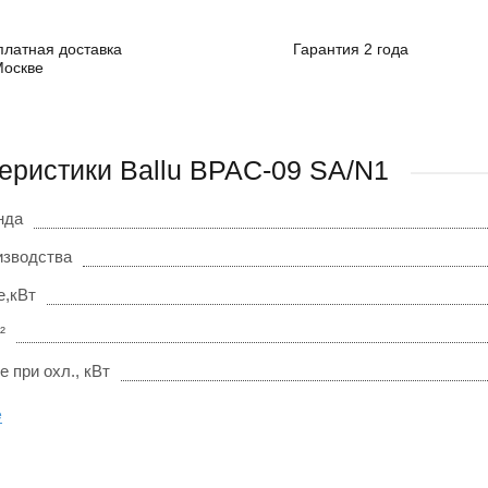
платная доставка
Гарантия 2 года
Москве
еристики Ballu BPAC-09 SA/N1
нда
изводства
,кВт
²
 при охл., кВт
е