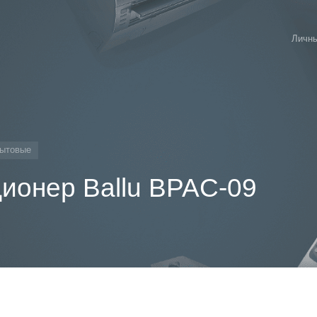
Личны
ытовые
ионер Ballu BPAC-09