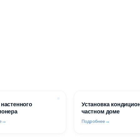
 настенного
Установка кондицио
ионера
частном доме
е
Подробнее