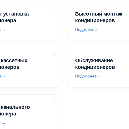
 установка
Высотный монтаж
ионера
кондиционеров
е
Подробнее
 кассетных
Обслуживание
ионеров
кондиционеров
е
Подробнее
 канального
ионера
е