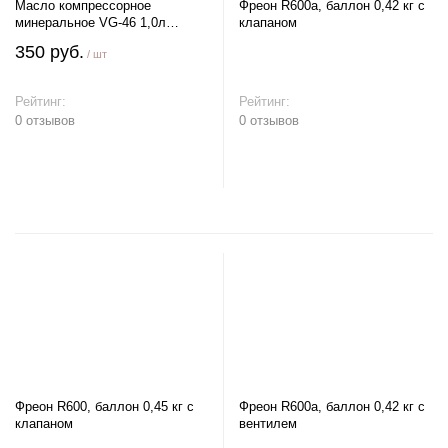
Масло компрессорное
Фреон R600а, баллон 0,42 кг с
минеральное VG-46 1,0л
клапаном
Lamprecht LT-VG46
350 руб.
/ шт
Рейтинг:
Рейтинг:
0 отзывов
0 отзывов
В корзину
В корзину
Фреон R600, баллон 0,45 кг с
Фреон R600а, баллон 0,42 кг с
клапаном
вентилем