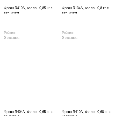
Фреон R410A, баллон 0,85 кг с
Фреон R134A, баллон 0,8 кг с
вентилем
вентилем
Рейтинг:
Рейтинг:
0 отзывов
0 отзывов
В корзину
В корзину
Фреон R404A, баллон 0,65 кг с
Фреон R410A, баллон 0,68 кг с