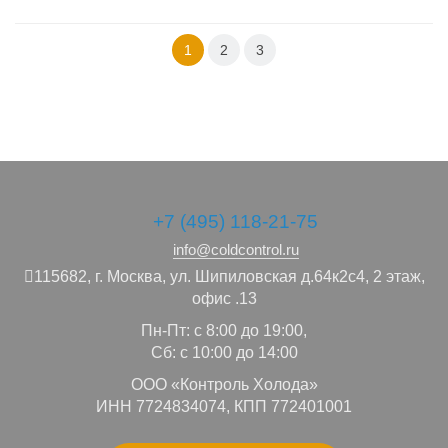
1
2
3
+7 (495) 118-21-75
info@coldcontrol.ru
115682,
г. Москва,
ул. Шипиловская д.64к2с4, 2 этаж,
офис .13
Пн-Пт: с 8:00 до 19:00,
Сб: с 10:00 до 14:00
ООО «Контроль Холода»
ИНН 7724834074, КПП 772401001