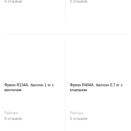
0 отзывов
0 отзывов
В корзину
В корзину
Фреон R134A, баллон 1 кг с
Фреон R404A, баллон 0,7 кг с
вентилем
клапаном
Рейтинг:
Рейтинг:
0 отзывов
0 отзывов