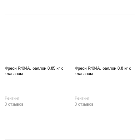
Фреон R404A, баллон 0,85 кг с
Фреон R404A, баллон 0,8 кг с
клапаном
клапаном
Рейтинг:
Рейтинг:
0 отзывов
0 отзывов
В корзину
В корзину