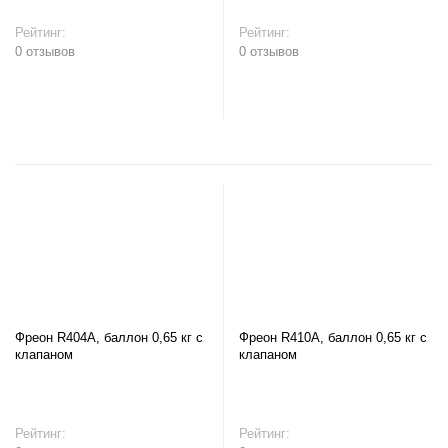
Рейтинг:
Рейтинг:
0 отзывов
0 отзывов
В корзину
В корзину
Фреон R404A, баллон 0,65 кг с
Фреон R410A, баллон 0,65 кг с
клапаном
клапаном
Рейтинг:
Рейтинг: