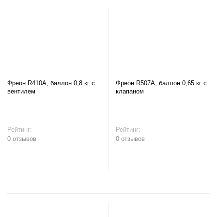
Фреон R410A, баллон 0,8 кг с
Фреон R507A, баллон 0,65 кг с
вентилем
клапаном
Рейтинг:
Рейтинг:
0 отзывов
0 отзывов
В корзину
В корзину