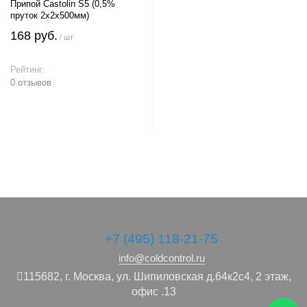
Припой Castolin S5 (0,5%
пруток 2х2х500мм)
168 руб.
/ шт
Рейтинг:
0 отзывов
В корзину
+7 (495) 118-21-75
info@coldcontrol.ru
115682,
г. Москва,
ул. Шипиловская д.64к2с4, 2 этаж,
офис .13